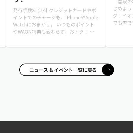
普段のお
じめよう
発行手数料 無料 クレジットカードやポ
グ！イオ
イントでのチャージも、iPhoneやApple
でも雪で
Watchにおまかせ。 いつものポイント
イオンモ
やWAON特典も変わらず、おトク！ ＞
てご利用い
＞詳しくはこちら
ニュース & イベント一覧に戻る