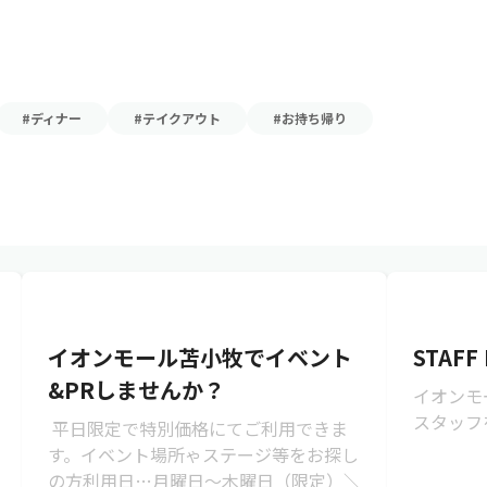
#ディナー
#テイクアウト
#お持ち帰り
イオンモール苫小牧でイベント
STAFF
&PRしませんか？
イオンモ
スタッフ
平日限定で特別価格にてご利用できま
す。イベント場所ゃステージ等をお探し
の方利用日…月曜日～木曜日（限定）＼