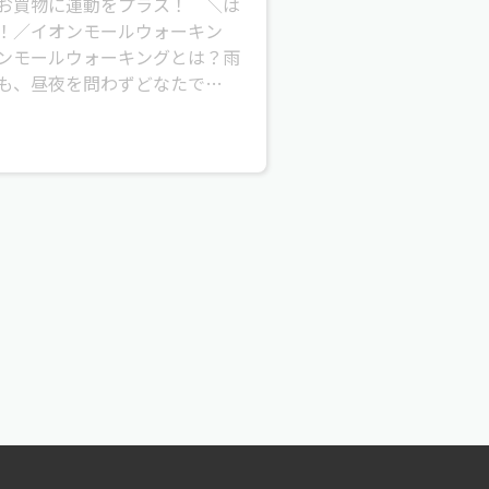
買物に運動をプラス！ ＼は
！／イオンモールウォーキン
ンモールウォーキングとは？雨
も、昼夜を問わずどなたでも！
ールをウォーキングコースとし
ただけ...