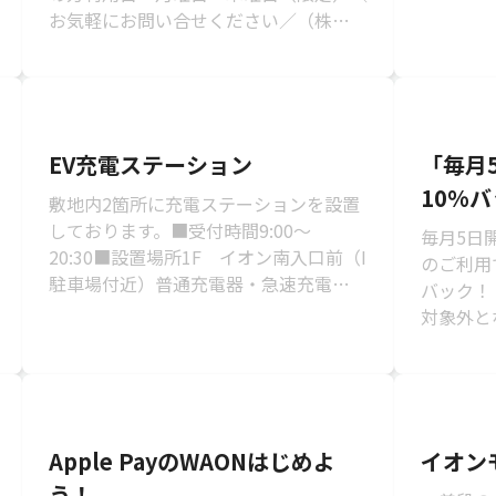
お気軽にお問い合せください／（株）北
日本広告社イオンモール苫小牧 イベン
ト管...
EV充電ステーション
「毎月5
10%
敷地内2箇所に充電ステーションを設置
しております。■受付時間9:00〜
毎月5日開
20:30■設置場所1F イオン南入口前（I
のご利用で
駐車場付近）普通充電器・急速充電器各
バック！
1台1F イオン北入口付近（国道36号線
対象外と
側駐...
Apple PayのWAONはじめよ
イオン
う！