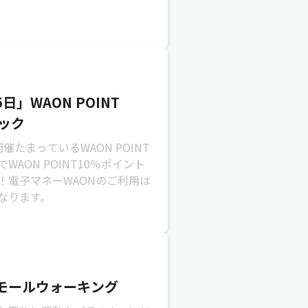
日」WAON POINT
バック
催たまっているWAON POINT
WAON POINT10％ポイント
！電子マネーWAONのご利用は
なります。
モールウォーキング