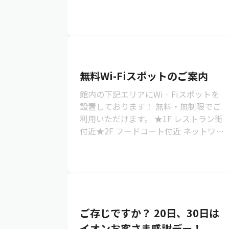
＞＞臨時営業時間のご案内（PDFが表示
されます）
無料Wi-Fiスポットのご案内
館内の下記エリアにWi‐Fiスポットを
設置しております！ 無料・無制限でご
利用いただけます。 ★1F レストラン街
付近★2F フードコート付近 ネットワー
ク名「AEON MALL」に接...
ご存じですか？ 20日、30日は
イオンお客さま感謝デー！