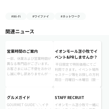
#Wi-Fi
#ワイファイ
#ネットワーク
関連ニュース
営業時間のご案内
イオンモール苫小牧でイ
ベント&PRしませんか？
一部、休業および営業時間が
異なる専門店がございます。
平日限定で特別価格にてご
お客さまにはご不便をおかけ
利用できます。イベント場所
し誠に申し訳ありませんが、
ゃステージ等をお探しの方利
ご理解の程、よろしくお願い
用日…月曜日～木曜日（限
申し上げます。＞＞臨時営業
定）＼お気軽にお問い合せく
時間のご案内（PDFが表示さ
ださい／（株）北日本広告社
れます）
イオンモール苫小牧 イベン
グルメガイド
STAFF RECRUIT
ト管...
GOURMET GUIDE＼＼イチ
イオンモール苫小牧で一緒に