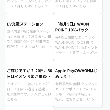
オシメニューあつめました／
楽しく働くスタッフを募集
／＞＞詳しくはこちら＜＜
＞＞詳しくはこちら
EV充電ステーション
「毎月5日」WAON
POINT 10%バック
敷地内2箇所に充電ステーシ
ョンを設置しております。■
毎月5日開催たまっている
受付時間9:00〜20:30■設置
WAON POINTのご利用で
場所1F イオン南入口前（I
WAON POINT10％ポイント
駐車場付近）普通充電器・急
バック！！電子マネーWAON
速充電器各1台1F イオン北
のご利用は対象外となりま
入口付近（国道36号線側駐...
す。
ご存じですか？ 20日、30
Apple PayのWAONはじ
日はイオンお客さま感謝
めよう！
デー！
イオンモール苫小牧では 20
発行手数料 無料 クレジット
日、30日のお客さま感謝デー
カードやポイントでのチャー
を実施中です。＞＞詳しくは
ジも、iPhoneやApple
こちら
Watchにおまかせ。 いつも
のポイントやWAON特典も変
わらず、おトク！ ＞＞詳しく