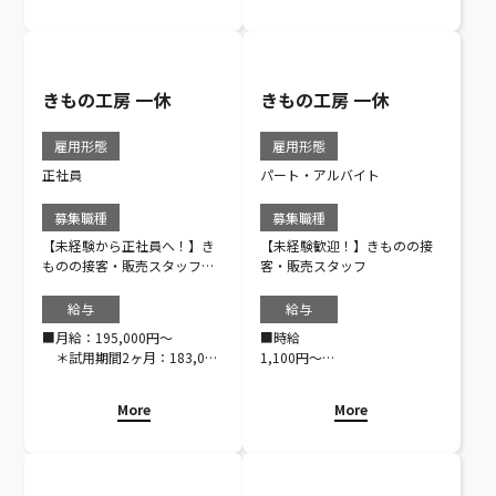
きもの工房 一休
きもの工房 一休
雇用形態
雇用形態
正社員
パート・アルバイト
募集職種
募集職種
【未経験から正社員へ！】き
【未経験歓迎！】きものの接
ものの接客・販売スタッフ／
客・販売スタッフ
40代・50代活躍中★
給与
給与
■月給：195,000円～
■時給
＊試用期間2ヶ月：183,000
1,100円～
円
※過去にきもの販売のご経験
※過去にきもの販売のご経
のある方は、考慮いたしま
More
More
験のある方は考慮いたしま
す。
す。
■報奨金制度
■報奨金制度
月度・四半期、また特定商品