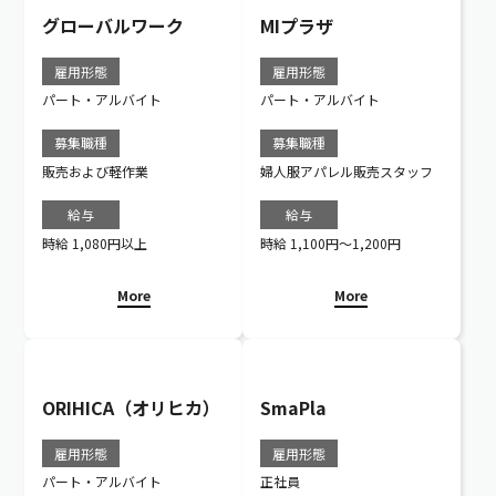
月度・四半期、また特定商
の販売実績に応じて、インセ
品の販売実績に応じて、イン
ンティブが発生します。
グローバルワーク
MIプラザ
センティブが発生します。
新人スタッフの方も取得しや
新人スタッフの方も取得し
すい制度です！
雇用形態
雇用形態
やすい制度です！
パート・アルバイト
パート・アルバイト
募集職種
募集職種
販売および軽作業
婦人服アパレル販売スタッフ
給与
給与
時給 1,080円以上
時給 1,100円～1,200円
More
More
ORIHICA（オリヒカ）
SmaPla
雇用形態
雇用形態
パート・アルバイト
正社員