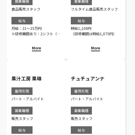
募集職種
募集職種
食品販売スタッフ
フルタイム食品販売スタッフ
給与
給与
月給：21～25万円
時給1,100円
※研修期間あり：2シフト（1
（研修期間は時給1,075円）
シフト：毎月16日～翌月15
日）
More
More
果汁工房 果琳
チュチュアンナ
雇用形態
雇用形態
パート・アルバイト
パート・アルバイト
募集職種
募集職種
販売スタッフ
販売スタッフ
給与
給与