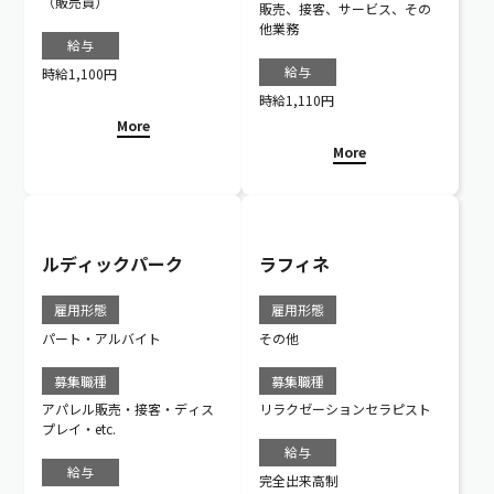
（販売員）
販売、接客、サービス、その
他業務
給与
給与
時給1,100円
時給1,110円
More
More
ルディックパーク
ラフィネ
雇用形態
雇用形態
パート・アルバイト
その他
募集職種
募集職種
アパレル販売・接客・ディス
リラクゼーションセラピスト
プレイ・etc.
給与
給与
完全出来高制