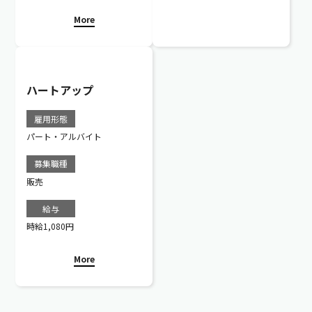
合、月給21万5000円以上とな
More
ります。
※知識・スキルを考慮の上、
優遇します。
ハートアップ
雇用形態
パート・アルバイト
募集職種
販売
給与
時給1,080円
More