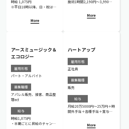
時給 1,075円
施術1時間2,190円～3,990円
※平日18時以降、日・祝は
＊職位による
1,125円
More
More
アースミュージック＆
ハートアップ
エコロジー
雇用形態
雇用形態
正社員
パート・アルバイト
募集職種
募集職種
販売
アパレル販売、接客、商品整
給与
理ect
月給20万5000円〜25万円＋時
給与
間外手当＋各種手当＋賞与年2
回+期末報奨金
時給1,075円
※本人のご希望により、転勤
・半期ごとに昇給のチャンス
More
ありの働き方を選択した場
あり！（30〜40円）