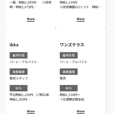
一般：時給1,085円 ※研修
時給1,150円
時：時給1,075円
※研修期間は2シフト 時給
高校生：時給1,085円 ※研修
1,100円（1シフト：毎月16日
時：時給1,075円
～翌月15日）
More
More
ikka
ワンズテラス
雇用形態
雇用形態
パート・アルバイト
パート・アルバイト
募集職種
募集職種
販売スタッフ
販売
給与
給与
平日時給1,100円 17時以降
時給1,150円〜
時給1,200円
＋交通費全額支給
土日祝日 時給1,200円
More
More