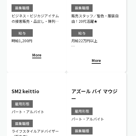
募集職種
募集職種
ビジネス・ビジカジアイテム
販売スタッフ／髪色・服装自
の接客販売・品出し・陳列・
由！20代活躍★
クリンリネス
給与
給与
時給1,200円
月給22万円以上
※みなし残業代月5時間分、一
More
律8,271円含む（超過分は別途
More
支給）。
※研修期間中（6ヶ月間）は
【月給20万5,000円／みなし
残業代月5時間分、一律7,707
円含む（超過分は別途支
給）】となります。
SM2 keittio
アズール バイ マウジ
※研修期間中の休日休暇・福
ー
利厚生に変わりはありませ
雇用形態
ん。
雇用形態
パート・アルバイト
パート・アルバイト
募集職種
募集職種
ライフスタイルアドバイザー